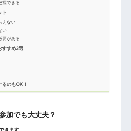
把握できる
ット
らえない
ない
必要がある
おすすめ3選
するのもOK！
参加でも大丈夫？
できます
。