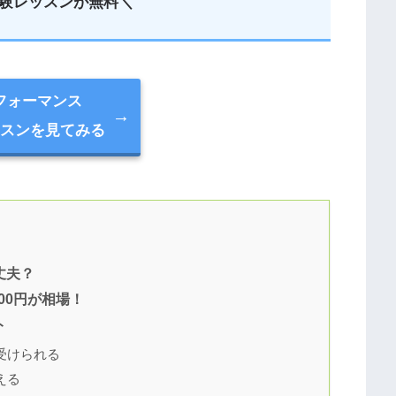
験レッスンが無料＼
フォーマンス
スンを見てみる
丈夫？
00円が相場！
ト
受けられる
える